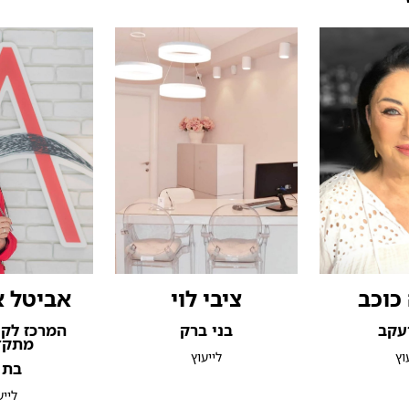
כוכב
ציבי לוי
אביטל א
עקב
בני ברק
המרכז לק
מתקד
וץ
לייעוץ
בת 
לייע