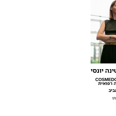
נה יונסי
ניקת COSMEDOC
 רפואית
ביב
וץ