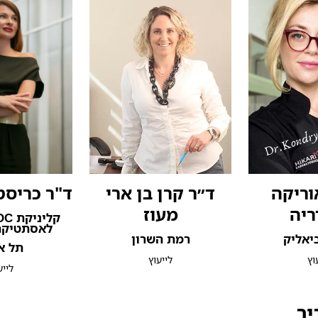
אוריקה
ד״ר קרן בן ארי
ד"ר כריסטי
ריה
מעוז
קלי
לאסתטיקה
יאליק
רמת השרון
תל א
וץ
לייעוץ
לייע
יב