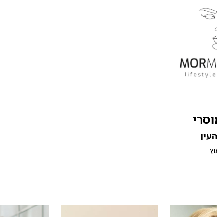
וסרי
עין
וץ