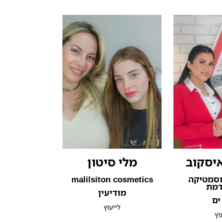
יסקוב
מלי סיטון
וסמטיקה
malilsiton cosmetics
מת
מודיעין
ים
לייעוץ
וץ