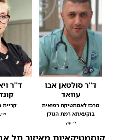
ד"ר סולטאן אבו
ד''ר וי
עוואד
קונד
מרכז לאסתטיקה רפואית
קריית ב
בוקעאתא רמת הגולן
לייע
לייעוץ
קוסמטיקאיות מאיזור תל אב