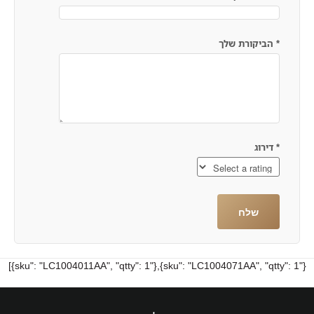
*
הביקורת שלך
*
דירוג
{"sku": "LC1004071AA", "qtty": 1},{"sku": "LC1004011AA", "qtty": 1}]