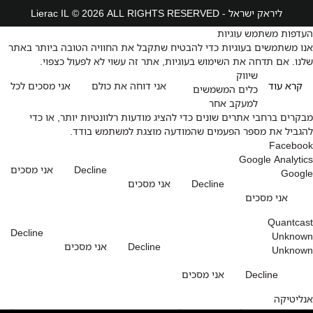
ליראק ישראל - Lierac IL © 2026 ALL RIGHTS RESERVED
העדפות משתמש עוגיות
אנו משתמשים בעוגיות כדי להבטיח שתקבל את החוויה הטובה ביותר באתר
שלנו. אם תדחה את השימוש בעוגיות, אתר זה עשוי לא לפעול כצפוי.
שיווק
קרא עוד
אני דוחה את כולם
אני מסכים לכל
כלים המשמשים
למעקב אחר
מבקרים ברחבי אתרים שונים כדי להציג מודעות רלוונטיות יותר, או כדי
להגביל את מספר הפעמים שהמודעה מוצגת למשתמש בודד.
Facebook
Google Analytics
Decline
אני מסכים
Google
Decline
אני מסכים
אני מסכים
Quantcast
Decline
Unknown
Decline
אני מסכים
Unknown
Decline
אני מסכים
אנליטיקה
כלים המשמשים לאיסוף מידע על האופן שבו מבקרים משתמשים באתר שלנו,