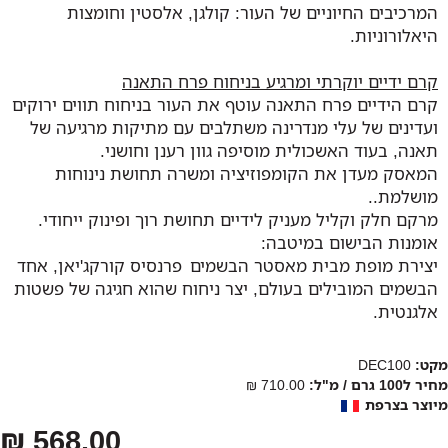
המרכיבים החיוניים של העור: קולגן, אלסטין וחומצות
היאלורוניות.
קרם ידיים יוקרתי ומרגיע בניחוח פרח התאנה
קרם הידיים פרח התאנה עוטף את העור בניחוח תווים ירוקים
ועדינים של עלי מנדרינה משתלבים עם מתיקות מרגיעה של
תאנה, בעוד האשכולית מוסיפה גוון רענן וחושני.
המאסק מעדן את הקומפוזיציה ומשרה תחושת נינוחות
מושלמת..
מרקם חלק וקליל מעניק לידיים תחושת רוך ופינוק ייחודי.
אומנות הבישום במיטבה:
יצירת מופת מבית מאסטר הבשמים פרנסיס קורקג'יאן, אחד
הבשמים המובילים בעולם, יצר ניחוח שהוא חגיגה של פשטות
אלגנטית.
מקט:
DEC100
מחיר ל100 גרם / מ"ל:
710.00 ₪
מיוצר בצרפת
568.00 ₪