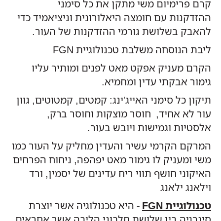
קרם פרימיום משי מתקן את כל סימני
ההזדקנות עם חומצה היאלורונית וניציאמיד כדי
להאבק בשלושת גורמי ההזדקנות של העור.
ליבת הנוסחה משלבת טכנולוגיית FGN
הקרם מעניק אפקט מאט לפנים ומותיר עליו
גימור אבקתי עדין ומחמיא.
תיקון כל סימני האייג'ינג: קמטים, קמטוטים, גוון
עור לא אחיד, חוסר מוצקות וחוסר ברק,
אלסטיות וגמישות ויובש בעור.
המרקם הקרמי עשיר והעדין מחליק על העור כמו
משי ומעניק לו גימור מאט יפהפה, ניחוח הפרחים
האיקוני חושף תווי ריח עדינים של יסמין, ורד
וילאנג ילאנג
טכנולוגיית FGN
- היא טכנולוגיה אשר יוצרת
סינרגיה בין שלושת חלבוני הליבה אשר אחראים