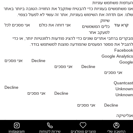
העדפות משתמש עוגיות
אנו משתמשים בעוגיות כדי להבטיח שתקבל את החוויה הטובה ביותר באתר
שלנו. אם תדחה את השימוש בעוגיות, אתר זה עשוי לא לפעול כצפוי.
שיווק
קרא עוד
אני דוחה את כולם
אני מסכים לכל
כלים המשמשים
למעקב אחר
מבקרים ברחבי אתרים שונים כדי להציג מודעות רלוונטיות יותר, או כדי
להגביל את מספר הפעמים שהמודעה מוצגת למשתמש בודד.
Facebook
Google Analytics
Decline
אני מסכים
Google
Decline
אני מסכים
אני מסכים
Quantcast
Decline
Unknown
Decline
אני מסכים
Unknown
Decline
אני מסכים
אנליטיקה
כלים המשמשים לאיסוף מידע על האופן שבו מבקרים משתמשים באתר שלנו,
לדוגמה, אילו דפים מבקרים הכי הרבה ואילו הודעות שגיאה מתקבלות.
החשבון שלי
מוצרים מומלצים
שירות לקוחות
instagram