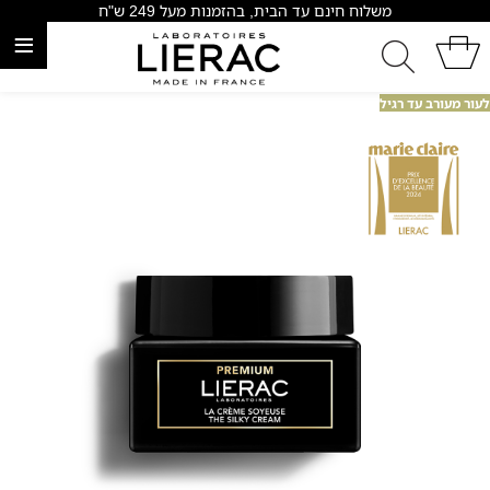
משלוח חינם עד הבית, בהזמנות מעל 249 ש"ח
≡
לעור מעורב עד רגיל