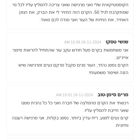
הקוסמטיקאית שלי ואני מרגישה שאני צריכה להמליץ עליו לכל מי
שמתקרבת לגיל 50. הקרם הזה החזיר לי את הברק, את הגוון
האחיד, את החיות של העור ואני מודה לכם מאוד.
שושי טסקו
26-11-2024 10:09 AM
אני משתמשת בקרם מעל חודש עקב עור שהתחיל להראות סימני
אייג'ינג.
הקרם נספג נהדר, העור פנים מקבל מרקם נעים ומרגישה שיש
הזנה ושיפור משמעותי.
מרים סימן-טוב
19-11-2024 10:01 AM
רכשתי את הקרם מהמלצה של חברה ואני כל כל נהנית ממנו
שאני חייבת להמליץ עליו.
קרם נעים למגע, ריח עדין ביותר, נספג בקלות, אני מרגישה רעננה
וחיונית.