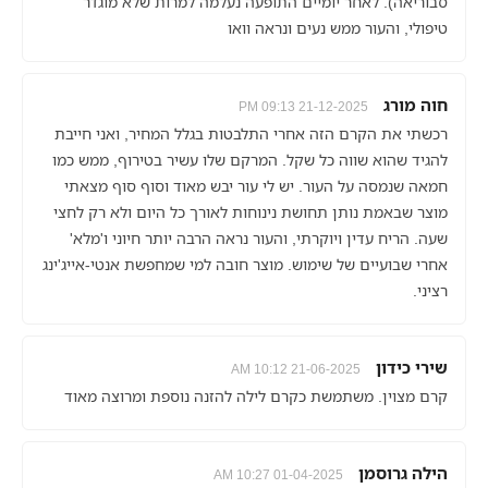
סבוריאה). לאחר יומיים התופעה נעלמה למרות שלא מוגדר
טיפולי, והעור ממש נעים ונראה וואו
חוה מורג
21-12-2025 09:13 PM
רכשתי את הקרם הזה אחרי התלבטות בגלל המחיר, ואני חייבת
להגיד שהוא שווה כל שקל. המרקם שלו עשיר בטירוף, ממש כמו
חמאה שנמסה על העור. יש לי עור יבש מאוד וסוף סוף מצאתי
מוצר שבאמת נותן תחושת נינוחות לאורך כל היום ולא רק לחצי
שעה. הריח עדין ויוקרתי, והעור נראה הרבה יותר חיוני ו'מלא'
אחרי שבועיים של שימוש. מוצר חובה למי שמחפשת אנטי-אייג'ינג
רציני.
שירי כידון
21-06-2025 10:12 AM
קרם מצוין. משתמשת כקרם לילה להזנה נוספת ומרוצה מאוד
הילה גרוסמן
01-04-2025 10:27 AM