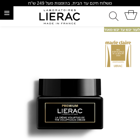
משלוח חינם עד הבית, בהזמנות מעל 249 ש"ח
≡
לעור יבש עד יבש מאוד