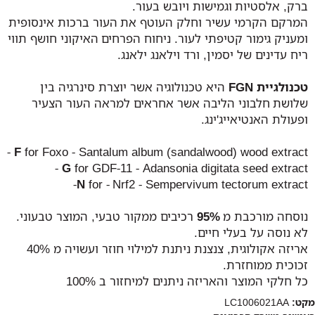
ברק, אלסטיות וגמישות ויובש בעור.
המרקם הקרמי עשיר וחלק העוטף את העור ברכות אינסופית
ומעניק גימור קטיפתי לעור. ניחוח הפרחים האיקוני חושף תווי
ריח עדינים של יסמין, ורד וילאנג ילאנג.
טכנולגיית FGN
היא טכנולוגיה אשר יוצרת סינרגיה בין
שלושת חלבוני הליבה אשר אחראים למראה העור הצעיר
ופעולת האנטיאייג'ינג.
F
for Foxo - Santalum album (sandalwood) wood extract -
G
for GDF-11 - Adansonia digitata seed extract -
N
for - Nrf2 - Sempervivum tectorum extract-
נוסחה מורכבת מ
95%
רכיבים ממקור טבעי, המוצר טבעוני.
לא נוסה על בעלי חיים.
אריזה אקולוגית, צנצנת ניתנת למילוי חוזר ועשויה מ 40%
זכוכית ממוחזרת.
כל חלקי המוצר והאריזה ניתנים למיחזור ב 100%
מקט:
LC1006021AA