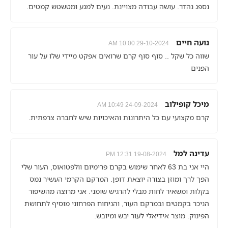
נספג נהדר. עושה עבודה מצויינת. נעים למגע ומטשטש קמטים.
נועה חיים
29-10-2024 10:00 AM
שווה כל שקל .. סוף סוף קרם שרואים אפקט מיידי שלו על עור
הפנים
מיכל קופילוב
24-09-2024 10:49 AM
קרם מקצועי עם כל היתרונות והאיכויות שיש לחברה צרפתית.
עדינה למל
19-08-2024 12:31 PM
היי אני בת 63 לאחר שימוש בקרם פרימיום וולפטואוס, העור שלי
הפך לרך ומוזן בצורה יוצאת דופן. המרקם הקרמי העשיר נמס
בקלות ומשאיר לחות מבלי להרגיש שומני. אני מרוצה מהשיפור
הניכר בקמטים ובמרקם העור, והניחוח הפרחוני מוסיף לתחושת
הפינוק. מוצר אידיאלי לעור יבש ומיובש.