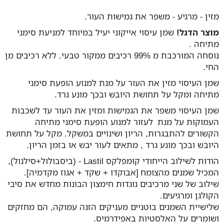
מזין - מרגיע - משפר את גמישות העור.
מוצר הדגל!
שמן עיסוי אייקוני יעיל במיוחד למניעת סימני
מתיחה .
נוסחה המורכבת מ 99% רכיבים ממקור טבעי. ללא רכיבים מן
החי.
שמן העיסוי מזין את העור על מנת למנוע הופעת סימני
מתיחה ומקל על תחושת היובש ובכך מונע גרד.
שמן העיסוי משפר את הגמישות ומזין את העור עד לשכבות
העמוקות על מנת לעזור למנוע הופעת סימני מתיחה
הקשורים להתבגרות, הריון ושינויים במשקל. מקל על תחושת
היובש ובכך מונע גרד , מתאים לעור יבש או בזמן הריון.
הודות לשילוב הייחודי קומפלקס Lastil - (ביסבולול+סילנול),
המכיל שמנים מהצומח [אבוקדו + שקד + אגוז מקדמיה].
שילוב של שני מרכיבים נוגדות חימצון הבונות מחדש את סיבי
הקולגן ומרגיעים.
שלישיית השמנים בוטניים מעניקים הזנה עמוקה, הם מחזקים
ושומרים על האלסטיות באפידרמיס.