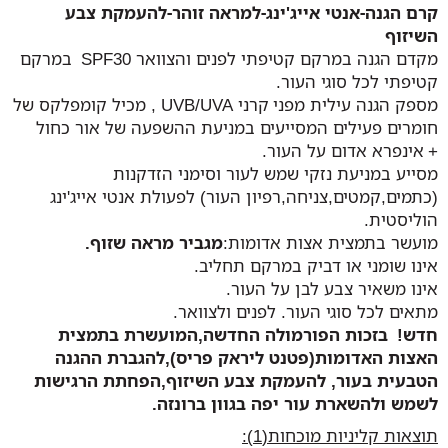
קרם הגנה-אנטי אייג'ינג-למראה זוהר-להעמקת צבע
השיזוף
מקדם הגנה במרקם קטיפתי לפנים והצוואר SPF30 במרקם
קטיפתי לכל סוגי העור.
מספק הגנה עילית מפני קרני UVB/UVA , מכיל קומפלקס של
חומרים פעילים המסייעים במניעת ההשפעה של אור כחול
+ אינפרא אדום על העור.
מסייע במניעת נזקי שמש לעור וסימני הזדקנות
(כתמים,קמטים,צניחה,רפיון העור) לפעולת אנטי אייג'ינג
הוליסטית.
מועשר בתמצית אצות אדומות:
מגביר מראה שזוף.
אינו שומני או דביק במרקם תחליב.
אינו משאיר צבע לבן על העור.
מתאים לכל סוגי העור. לפנים ולצוואר.
חדש! בזכות הפורמולה החדשה,המועשרת בתמצית
האצות האדומות(פטנט ליראק פריס),להגברת ההגנה
הטבעית בעור, להעמקת צבע השיזוף,הפחתת הרגישות
לשמש ולהשארת עור יפה בגוון ברונזה.
תוצאות קליניות מוכחות(1):