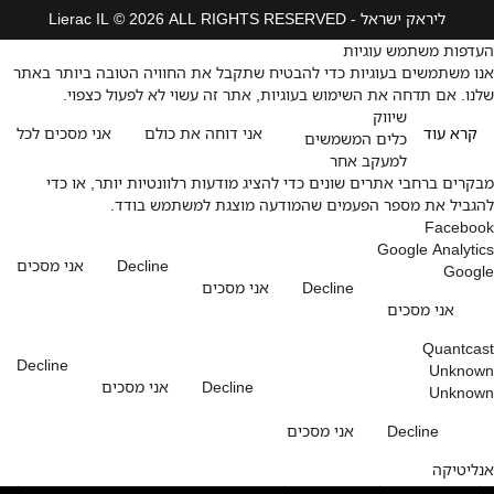
ליראק ישראל - Lierac IL © 2026 ALL RIGHTS RESERVED
העדפות משתמש עוגיות
אנו משתמשים בעוגיות כדי להבטיח שתקבל את החוויה הטובה ביותר באתר
שלנו. אם תדחה את השימוש בעוגיות, אתר זה עשוי לא לפעול כצפוי.
שיווק
קרא עוד
אני דוחה את כולם
אני מסכים לכל
כלים המשמשים
למעקב אחר
מבקרים ברחבי אתרים שונים כדי להציג מודעות רלוונטיות יותר, או כדי
להגביל את מספר הפעמים שהמודעה מוצגת למשתמש בודד.
Facebook
Google Analytics
Decline
אני מסכים
Google
Decline
אני מסכים
אני מסכים
Quantcast
Decline
Unknown
Decline
אני מסכים
Unknown
Decline
אני מסכים
אנליטיקה
כלים המשמשים לאיסוף מידע על האופן שבו מבקרים משתמשים באתר שלנו,