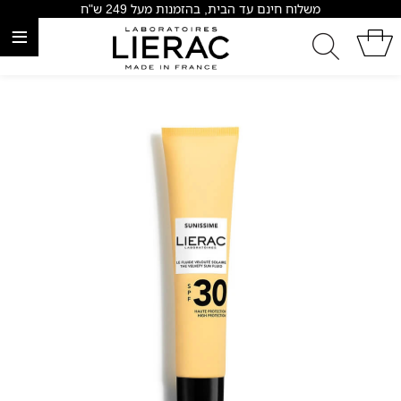
משלוח חינם עד הבית, בהזמנות מעל 249 ש"ח
≡