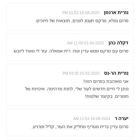
נורית ארגמן
19-08-2025 01:53 PM
סרום נפלא, מרקם תענוג לפנים, תוצאות של חיוכים.
דקלה כהן
01-04-2025 11:49 AM
סרום עם מרקם ממש עדין ונוח. ריח אמאלה. עזר לי מאוד ליובש.
נורית הר-נס
25-03-2025 03:35 PM
אני מאוהבת בסרום הזה!
נותן לי חיים חדשים לעור שלי. לחות מדהימה. איכויות של
חומרים. בקיצור שלמות!
יערה ר
18-09-2024 11:54 AM
סרום עדין בריח מטריף מחליק את העור, קליל ומרגיע.