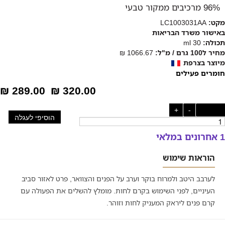
96% מרכיבים ממקור טבעי
מקט:
LC1003031AA
באישור משרד הבריאות
תכולה:
30 ml
מחיר ל100 גרם / מ"ל:
1066.67 ₪
מיוצר בצרפת
חומרים פעילים
289.00 ₪
320.00 ₪
כמות:
-
+
הוסיפי לעגלה
1 אחרונים במלאי
הוראות שימוש
לערבב היטב ולמרוח בוקר וערב על הפנים והצוואר, פרט לאזור סביב
העיניים, לפני השימוש בקרם לחות. מומלץ להשלים את הפעולה עם
קרם פנים ליראק המעניק לחות וזוהר.