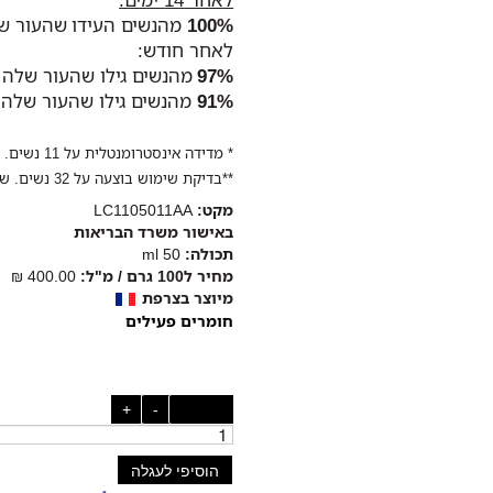
100%
מהנשים העידו שהעור שלה
לאחר חודש:
97%
מהנשים גילו שהעור שלהן 
91%
מהנשים גילו שהעור שלהן 
* מדידה אינסטרומנטלית על 11 נשים. מיד לאחר השימוש.
**בדיקת שימוש בוצעה על 32 נשים. שימוש פעם ביום, בבוקר, למשך חודש. % שביעות רצון.
מקט:
LC1105011AA
באישור משרד הבריאות
תכולה:
50 ml
מחיר ל100 גרם / מ"ל:
400.00 ₪
מיוצר בצרפת
חומרים פעילים
כמות:
-
+
הוסיפי לעגלה