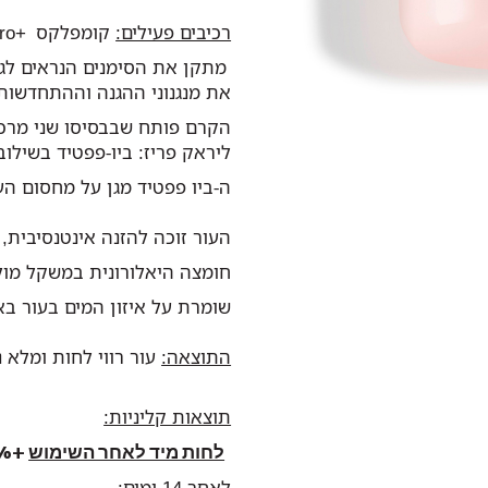
רכיבים פעילים:
קומפלקס +Day Synchro
מתקן את הסימנים הנראים לגי
את מנגנוני ההגנה וההתחדשות 
הקרם פותח שבבסיסו שני מרכיב
ליראק פריז: ביו-פפטיד בשילו
ה-ביו פפטיד מגן על מחסום הע
העור זוכה להזנה אינטנסיבית, 
חומצה היאלורונית במשקל מולק
שומרת על איזון המים בעור בא
התוצאה:
עור רווי לחות ומלא 
תוצאות קליניות:
לחות מיד לאחר השימוש
+
%
לאחר 14 ימים: