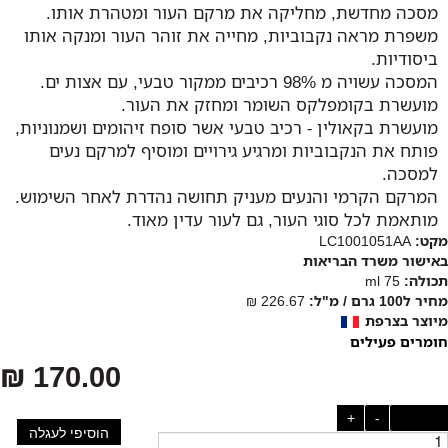
מסכה מחדשת, מחליקה את מרקם העור ומטהרת אותו.
משפרת מראה נקבוביות, מחייה את זוהר העור ומנקה אותו
ביסודיות.
המסכה עשויה מ 98% רכיבים ממקור טבעי, עם אצות ים.
מועשרת בקומפלקס השומר ומחזק את העור.
מועשרת בקאולין - רכיב טבעי אשר סופח זיהומים ושמנוניות,
פותח את הנקבוביות ומרגיע גירויים ומוסיף למרקם נעים
למסכה.
המרקם הקרמי והנעים מעניק תחושה נהדרת לאחר השימוש.
מותאמת לכל סוגי העור, גם לעור עדין מאוד.
מקט:
LC1001051AA
באישור משרד הבריאות
תכולה:
75 ml
מחיר ל100 גרם / מ"ל:
226.67 ₪
מיוצר בצרפת
חומרים פעילים
170.00 ₪
כמות:
-
+
הוסיפי לעגלה