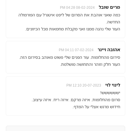
מרים שובל
08-02-2024 04:28 PM
כמה שאני אוהבת את הסרום של ליפט איטגרל עם הפורמולה
החדשה.
העור שלי נהנה ממנו ואני מקבלת מחמאות מכל הכיוונים.
אהובה ויינר
07-02-2024 04:11 PM
סירום מהחלומות. עור הפנים שלי פשוט מאוהב בסירום הזה.
העור חלק וזוהר והתחושה מושלמת.
לינוי לוי
20-07-2023 12:10 PM
ישששששש!
סרום מהחלומות. איזה מרקם. איזה ריח. איזה עיצוב.
חידוש מרגש אצלי על המדף.