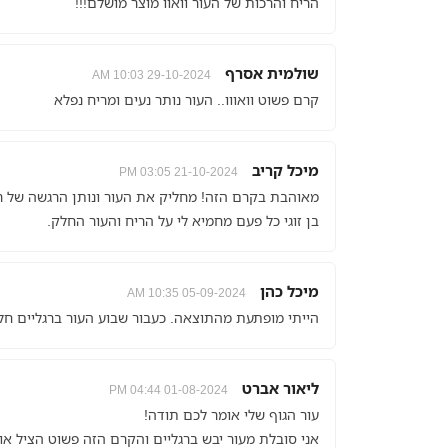
הריח והרכות של העור וואוו מוצר מושלם!!!
שולמית אסרף
29-10-2024 10:03 AM
קרם פשוט וואווו.. העור נותר נעים ומריח נפלא
מיכל קריב
21-10-2024 03:05 PM
מאוהבת בקרם הזה! מחליק את העור ונותן הרגשה של ר
בן זוגי כל פעם מחמיא לי על הריח והעור החלק.
מיכל כהן
05-09-2024 10:35 AM
הייתי מופתעת מהתוצאה. כעבור שבוע העור ברגליים חלק
ליאור אברט
01-08-2024 04:44 PM
עור הגוף שלי אומר לכם תודה!
אני סובלת מעור יבש ברגליים והקרם הזה פשוט הציל אות