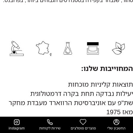
טהור, שנבחר בקפידה בסטנדרטים הגבוהים ביותר, בפרובנס.
המחוייבות שלנו:
תוצאות קליניות מוכחות
יעילות נבדקה תחת בקרה דרמטולוגית
שת"פ עם אוניברסיטת הרווארד מעבדת מחקר
מאז 1975
תוצרת צרפת
החשבון שלי
מוצרים מומלצים
שירות לקוחות
instagram
קרבה גבוהה לטבע: מינימום 97% מקור טבעי