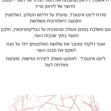
לראשונה, ליראק מפענחת את הסוד הגדול של העור - פטנט
חדשני של ליראק פריז
סדרת ליפט אינטגרל, פועלת על חידוש הקולגן, האלסטין
וחומצה היאלורונית משולשת
וגם משלבת בפנים פעולה מהפכנית על הגליקופרוטאין, חלבון
המצוי בתוך שכבות העור,
אנטי דלקתי ומחבר את שלושת האלמנטים יחד על מנת
לשקם את מבנה העור.
ליפט אינטגרל - לאפקט משולב ליצירת גמישות, מוצקות
ומתיחה לעור.